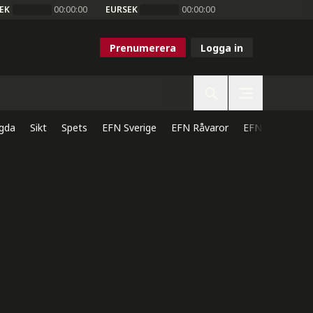
EK
00:00:00
EURSEK
00:00:00
Prenumerera
Logga in
gda
Sikt
Spets
EFN Sverige
EFN Råvaror
EFN Direkt