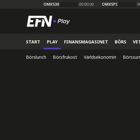
OMXS30
00:00:00
OMXSPI
0
START
PLAY
FINANSMAGASINET
BÖRS
VE
Börslunch
Börsfrukost
Världsekonomin
Börssur