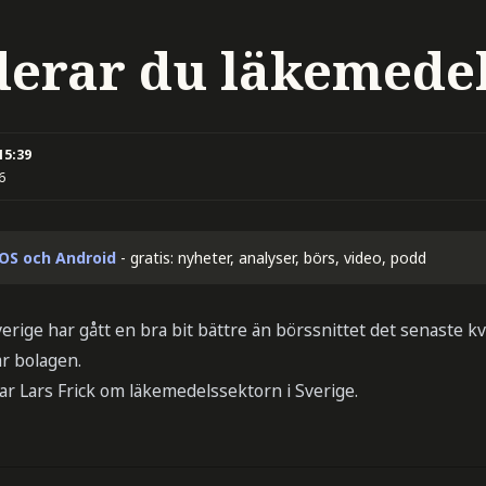
derar du läkemede
15:39
6
iOS och Android
- gratis: nyheter, analyser, börs, video, podd
rige har gått en bra bit bättre än börssnittet det senaste kv
r bolagen.
ar Lars Frick om läkemedelssektorn i Sverige.