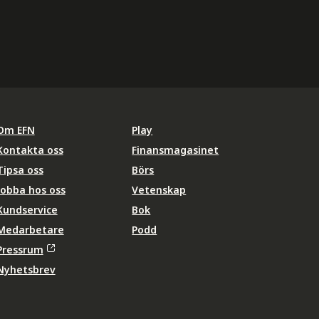
Om EFN
Play
Kontakta oss
Finansmagasinet
Tipsa oss
Börs
Jobba hos oss
Vetenskap
Kundservice
Bok
Medarbetare
Podd
Pressrum
Nyhetsbrev