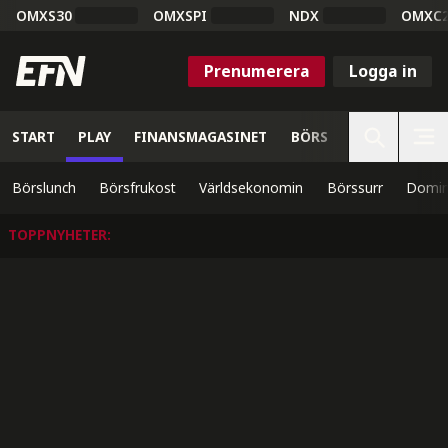
OMXS30
OMXSPI
NDX
OMXC
Prenumerera
Logga in
START
PLAY
FINANSMAGASINET
BÖRS
VETENSKAP
Börslunch
Börsfrukost
Världsekonomin
Börssurr
Domin
TOPPNYHETER
: