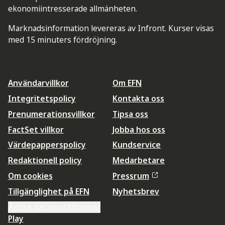
ekonomiintresserade allmänheten.
Marknadsinformation levereras av Infront. Kurser visas
med 15 minuters fördröjning.
Användarvillkor
Om EFN
Integritetspolicy
Kontakta oss
Prenumerationsvillkor
Tipsa oss
FactSet villkor
Jobba hos oss
Värdepapperspolicy
Kundservice
Redaktionell policy
Medarbetare
Om cookies
Pressrum
Tillgänglighet på EFN
Nyhetsbrev
Ändra datainställningar
Play