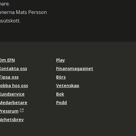
mare.
sonerna Mats Persson
nsutskott.
Om EFN
Play
Kontakta oss
Finansmagasinet
Tipsa oss
Börs
Jobba hos oss
Vetenskap
Kundservice
Bok
Medarbetare
Podd
Pressrum
Nyhetsbrev