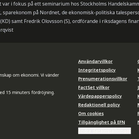
t var i fokus på ett seminarium hos Stockholms Handelskam
tt, sparekonom på Nordnet, de ekonomisk-politiska talesper
(KD) samt Fredrik Olovsson (S), ordförande i riksdagens fina
rqvist
Användarvillkor
Integritetspolicy
unskap om ekonomi. Vi vänder
Prenumerationsvillkor
FactSet villkor
ed 15 minuters fördröjning.
Värdepapperspolicy
Redaktionell policy
Om cookies
Tillgänglighet på EFN
Ändra datainställningar