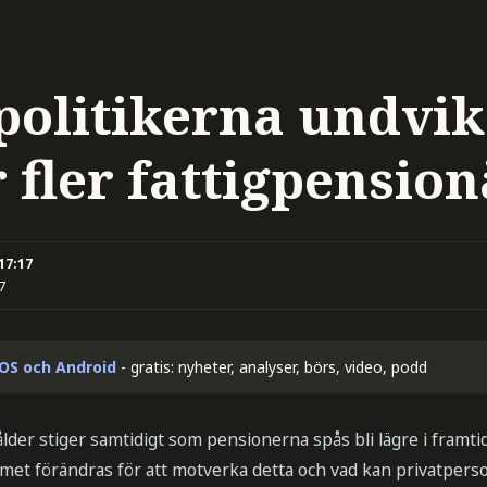
 politikerna undvik
r fler fattigpensio
 17:17
7
iOS och Android
- gratis: nyheter, analyser, börs, video, podd
der stiger samtidigt som pensionerna spås bli lägre i framti
et förändras för att motverka detta och vad kan privatperson