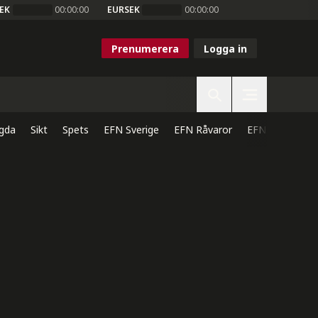
EK
00:00:00
EURSEK
00:00:00
Prenumerera
Logga in
gda
Sikt
Spets
EFN Sverige
EFN Råvaror
EFN Direkt