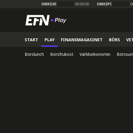
OMXS30
00:00:00
OMXSPI
0
START
PLAY
FINANSMAGASINET
BÖRS
VE
Börslunch
Börsfrukost
Världsekonomin
Börssur