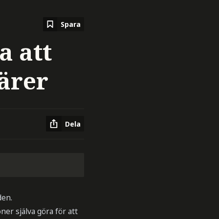
Spara
a att
närer
Dela
den.
er själva göra för att