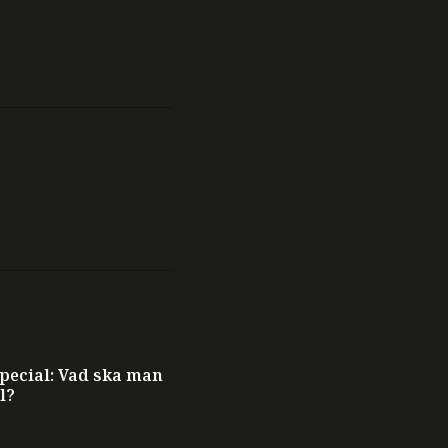
ecial: Vad ska man
l?