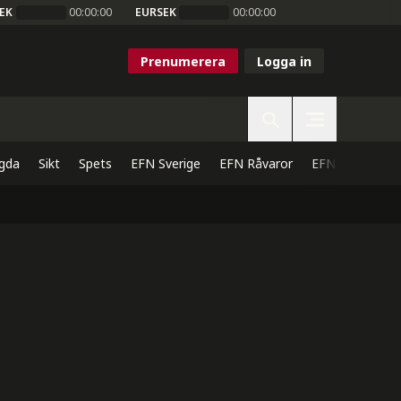
EK
00:00:00
EURSEK
00:00:00
Prenumerera
Logga in
gda
Sikt
Spets
EFN Sverige
EFN Råvaror
EFN Direkt