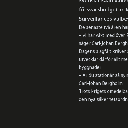
Svenska Saab växer
försvarsbudgetar. 
Surveillances välb
De senaste två åren har
– Vi har växt med över 2
säger Carl-Johan Bergh
Dagens slagfält kräver 
utvecklar därför allt m
byggnader.
– Är du stationär så sy
Carl-Johan Bergholm.
Trots krigets omedelba
den nya säkerhetsordni