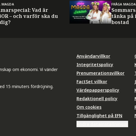
A MAGDA
FRÅGA MAGDA
marspecial: Vad är
Sommarsp
BOR – och varför ska du
tänka på 
 dig?
bostad
Användarvillkor
Integritetspolicy
unskap om ekonomi. Vi vänder
Prenumerationsvillkor
FactSet villkor
ed 15 minuters fördröjning.
Värdepapperspolicy
Redaktionell policy
Om cookies
Tillgänglighet på EFN
Ändra datainställningar