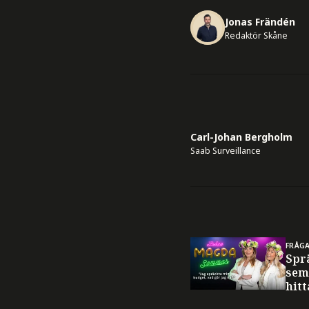
Jonas Frändén
Redaktör Skåne
Carl-Johan Bergholm
Saab Surveillance
FRÅG
Spr
sem
hitt