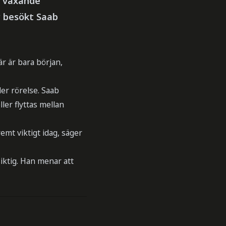
h växande
r besökt Saab
är är bara början,
er rörelse. Saab
ler flyttas mellan
emt viktigt idag, säger
iktig. Han menar att