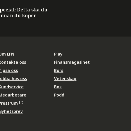
ecial: Detta ska du
innan du köper
Om EFN
Play
Kontakta oss
Finansmagasinet
Tipsa oss
Börs
Jobba hos oss
Vetenskap
Kundservice
Bok
Medarbetare
Podd
Pressrum
Nyhetsbrev