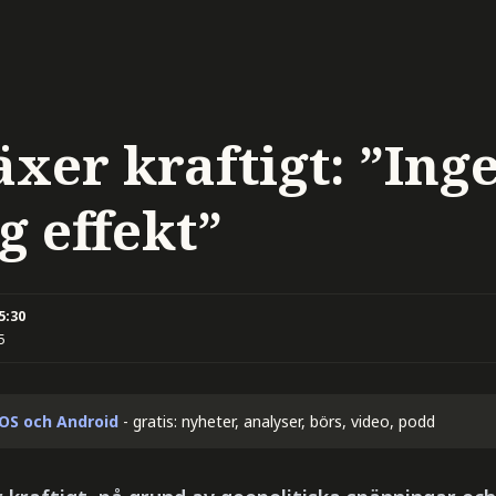
xer kraftigt: ”Ing
ig effekt”
5:30
5
iOS och Android
- gratis: nyheter, analyser, börs, video, podd