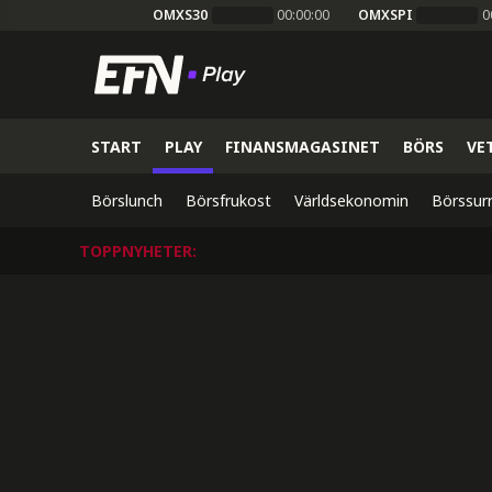
OMXS30
00:00:00
OMXSPI
0
START
PLAY
FINANSMAGASINET
BÖRS
VE
Börslunch
Börsfrukost
Världsekonomin
Börssur
TOPPNYHETER
: