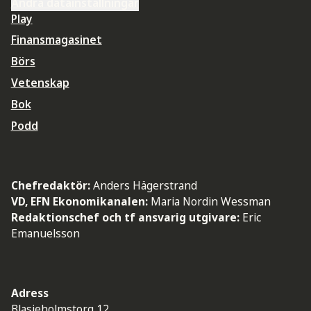
Ändra datainställningar
Play
Finansmagasinet
Börs
Vetenskap
Bok
Podd
Chefredaktör:
Anders Hägerstrand
VD, EFN Ekonomikanalen:
Maria Nordin Wessman
Redaktionschef och tf ansvarig utgivare:
Eric
Emanuelsson
Adress
Blasieholmstorg 12