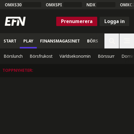
OMXS30
OMXSPI
NDX
OMXC
Prenumerera
Logga in
START
PLAY
FINANSMAGASINET
BÖRS
VETENSKAP
Börslunch
Börsfrukost
Världsekonomin
Börssurr
Domin
TOPPNYHETER
: