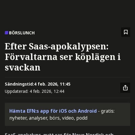
BÖRSLUNCH
Efter Saas-apokalypsen:
Förvaltarna ser köplägen i
svackan
Sändningstid:
4 feb. 2026, 11:45
Uppdaterad:
4 feb. 2026, 12:44
Hämta EFN:s app för iOS och Android
- gratis:
nyheter, analyser, börs, video, podd
SaaS-apokalyps, nytt ras för Novo Nordisk och