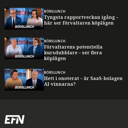
BÖRSLUNCH
Tyngsta rapportveckan igång –
här ser förvaltaren köplägen
BÖRSLUNCH
Förvaltarens potentiella
kursdubblare – ser flera
köplägen
BÖRSLUNCH
Hett i onoterat – är SaaS-bolagen
AI-vinnarna?