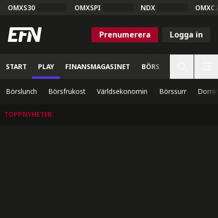
OMXS30
OMXSPI
NDX
OMXC
Prenumerera
Logga in
START
PLAY
FINANSMAGASINET
BÖRS
VETENSKAP
Börslunch
Börsfrukost
Världsekonomin
Börssurr
Domin
TOPPNYHETER
: