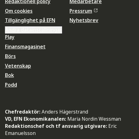
Redaktionell policy
Medarbetare
Om cookies
Pressrum
Tillgänglighet på EFN
Nyhetsbrev
Ändra datainställningar
Play
Finansmagasinet
Börs
Vetenskap
Bok
Podd
Chefredaktör:
Anders Hägerstrand
VD, EFN Ekonomikanalen:
Maria Nordin Wessman
Redaktionschef och tf ansvarig utgivare:
Eric
Emanuelsson