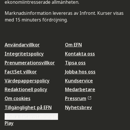
ekonomiintresserade allmänheten.
Marknadsinformation levereras av Infront. Kurser visas
med 15 minuters fördröjning.
Användarvillkor
Om EFN
Integritetspolicy
Kontakta oss
Prenumerationsvillkor
Tipsa oss
FactSet villkor
Jobba hos oss
Värdepapperspolicy
Kundservice
Redaktionell policy
Medarbetare
Om cookies
Pressrum
Tillgänglighet på EFN
Nyhetsbrev
Ändra datainställningar
Play