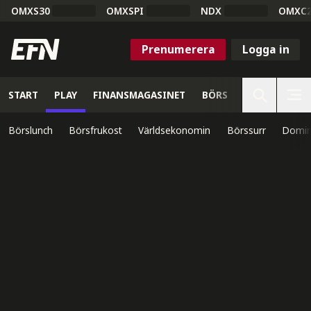
OMXS30
OMXSPI
NDX
OMXC
Prenumerera
Logga in
START
PLAY
FINANSMAGASINET
BÖRS
VETENSKAP
Börslunch
Börsfrukost
Världsekonomin
Börssurr
Domin