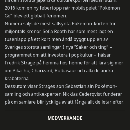
till den största japanska kulturexporten sedan sushi.
2016 kom en ny febertopp när mobilspelet ”Pokémon
Go” blev ett globalt fenomen.
Numera säljs de mest sällsynta Pokémon-korten för
miljontals kronor. Sofia Rooth har som mest lagt en
tusenlapp på ett kort men ändå byggt upp en av
Sveriges största samlingar. I nya ”Saker och ting” –
programmet om att investera i popkultur – hälsar
Fredrik Strage på hemma hos henne för att lära sig mer
om Pikachu, Charizard, Bulbasaur och alla de andra
krabaterna.
Dessutom visar Strages son Sebastian sin Pokémon-
samling och antikexperten Nicklas Cederqvist funderar
på om samlare blir lyckliga av att fånga allt de letar efter.
MEDVERKANDE