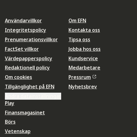
Användarvillkor
Om EFN
Integritetspolicy
Kontakta oss
Prenumerationsvillkor
Tipsa oss
FactSet villkor
Jobba hos oss
Värdepapperspolicy
Kundservice
Redaktionell policy
Medarbetare
Om cookies
Pressrum
Tillgänglighet på EFN
Nyhetsbrev
Ändra datainställningar
Play
Finansmagasinet
Börs
Vetenskap