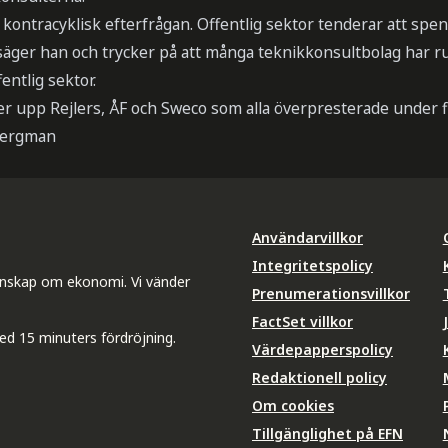
kontracyklisk efterfrågan. Offentlig sektor tenderar att sp
 säger han och trycker på att många teknikkonsultbolag har r
entlig sektor.
r upp Rejlers, ÅF och Sweco som alla överpresterade under f
Bergman
Användarvillkor
Integritetspolicy
unskap om ekonomi. Vi vänder
Prenumerationsvillkor
FactSet villkor
ed 15 minuters fördröjning.
Värdepapperspolicy
Redaktionell policy
Om cookies
Tillgänglighet på EFN