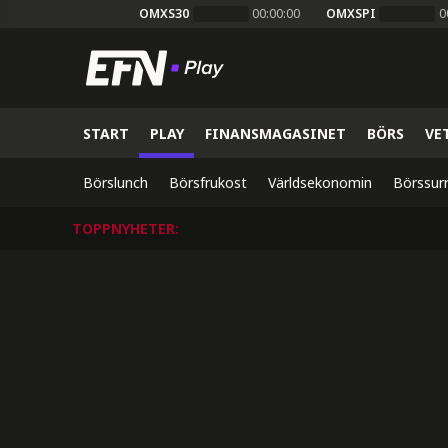
OMXS30
00:00:00
OMXSPI
0
START
PLAY
FINANSMAGASINET
BÖRS
VE
Börslunch
Börsfrukost
Världsekonomin
Börssur
TOPPNYHETER
: