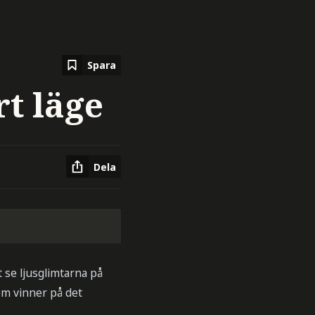
Spara
rt läge
Dela
t se ljusglimtarna på
om vinner på det