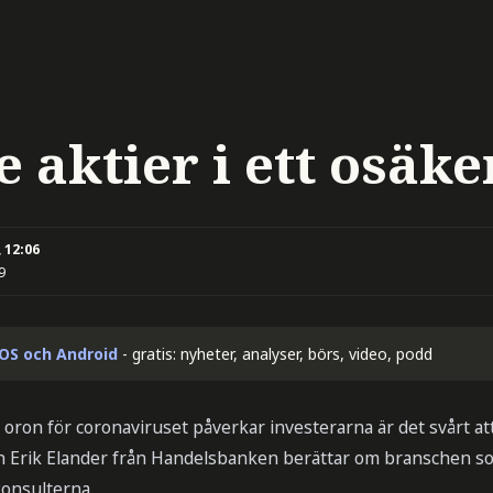
 aktier i ett osäke
 12:06
9
iOS och Android
- gratis: nyheter, analyser, börs, video, podd
 oron för coronaviruset påverkar investerarna är det svårt at
n Erik Elander från Handelsbanken berättar om branschen s
konsulterna.