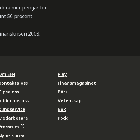
endera mer pengar för
unt 50 procent
inanskrisen 2008.
Om EFN
Play
Kontakta oss
Finansmagasinet
Tipsa oss
Börs
Jobba hos oss
Vetenskap
Kundservice
Bok
Medarbetare
Podd
Pressrum
Nyhetsbrev