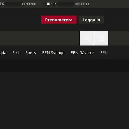
EK
00:00:00
EURSEK
00:00:00
Prenumerera
Logga in
gda
Sikt
Spets
EFN Sverige
EFN Råvaror
EFN Direkt