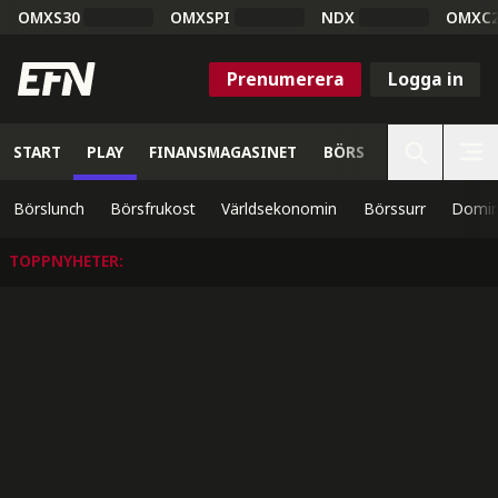
OMXS30
OMXSPI
NDX
OMXC
Prenumerera
Logga in
START
PLAY
FINANSMAGASINET
BÖRS
VETENSKAP
Börslunch
Börsfrukost
Världsekonomin
Börssurr
Domin
TOPPNYHETER
: