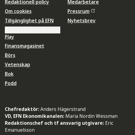
Redaktionell policy
Medarbetare
Om cookies
Pressrum
Tillgänglighet på EFN
Nyhetsbrev
Ändra datainställningar
Play
Finansmagasinet
Börs
Vetenskap
Bok
Podd
Chefredaktör:
Anders Hägerstrand
VD, EFN Ekonomikanalen:
Maria Nordin Wessman
Redaktionschef och tf ansvarig utgivare:
Eric
Emanuelsson