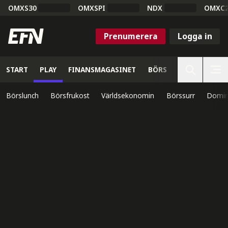
OMXS30
OMXSPI
NDX
OMXC
Prenumerera
Logga in
START
PLAY
FINANSMAGASINET
BÖRS
VETENSKAP
Börslunch
Börsfrukost
Världsekonomin
Börssurr
Domin