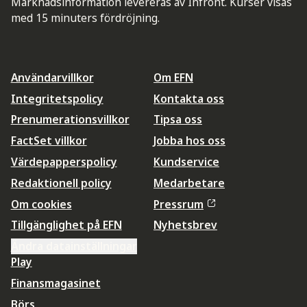
Marknadsinformation levereras av Infront. Kurser visas
med 15 minuters fördröjning.
Användarvillkor
Om EFN
Integritetspolicy
Kontakta oss
Prenumerationsvillkor
Tipsa oss
FactSet villkor
Jobba hos oss
Värdepapperspolicy
Kundservice
Redaktionell policy
Medarbetare
Om cookies
Pressrum
Tillgänglighet på EFN
Nyhetsbrev
Ändra datainställningar
Play
Finansmagasinet
Börs