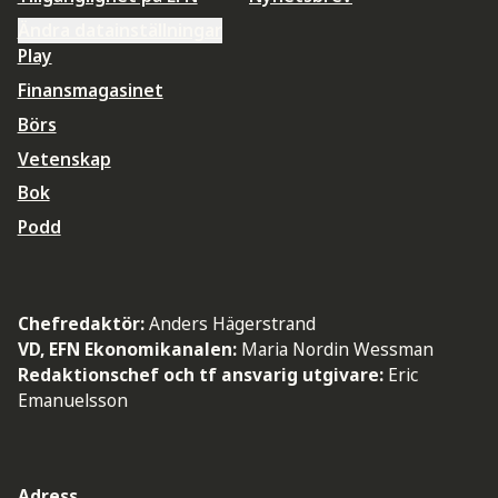
Ändra datainställningar
Play
Finansmagasinet
Börs
Vetenskap
Bok
Podd
Chefredaktör:
Anders Hägerstrand
VD, EFN Ekonomikanalen:
Maria Nordin Wessman
Redaktionschef och tf ansvarig utgivare:
Eric
Emanuelsson
Adress