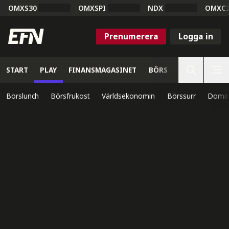
OMXS30
OMXSPI
NDX
OMXC
Prenumerera
Logga in
START
PLAY
FINANSMAGASINET
BÖRS
VETENSKAP
Börslunch
Börsfrukost
Världsekonomin
Börssurr
Domin