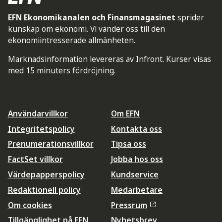
EFN Ekonomikanalen och Finansmagasinet
sprider
kunskap om ekonomi. Vi vänder oss till den
ekonomiintresserade allmänheten.
Marknadsinformation levereras av Infront. Kurser visas
med 15 minuters fördröjning.
Användarvillkor
Om EFN
Integritetspolicy
Kontakta oss
Prenumerationsvillkor
Tipsa oss
FactSet villkor
Jobba hos oss
Värdepapperspolicy
Kundservice
Redaktionell policy
Medarbetare
Om cookies
Pressrum
Tillgänglighet på EFN
Nyhetsbrev