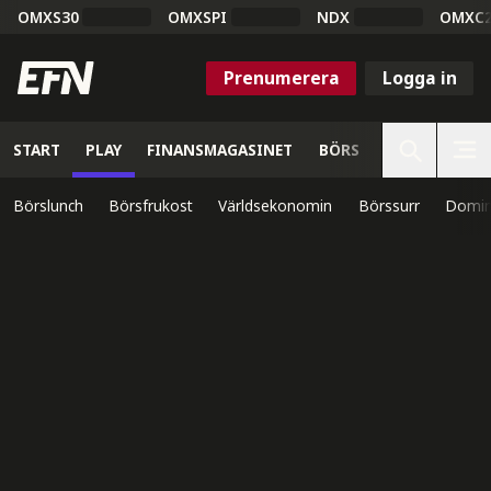
OMXS30
OMXSPI
NDX
OMXC
Prenumerera
Logga in
START
PLAY
FINANSMAGASINET
BÖRS
VETENSKAP
Börslunch
Börsfrukost
Världsekonomin
Börssurr
Domin