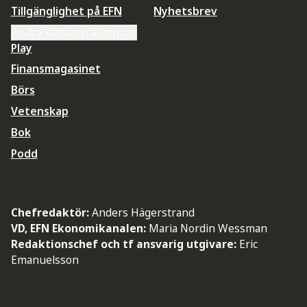
Tillgänglighet på EFN
Nyhetsbrev
Ändra datainställningar
Play
Finansmagasinet
Börs
Vetenskap
Bok
Podd
Chefredaktör:
Anders Hägerstrand
VD, EFN Ekonomikanalen:
Maria Nordin Wessman
Redaktionschef och tf ansvarig utgivare:
Eric
Emanuelsson