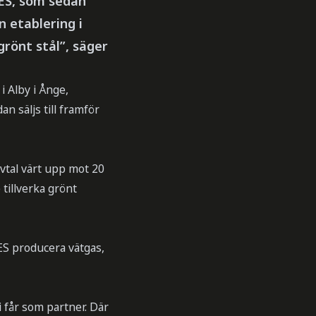
RES, som sedan
n etablering i
grönt stål”, säger
 Alby i Ånge,
n säljs till framför
avtal värt upp mot 20
 tillverka grönt
RES producera vätgas,
vi får som partner. Där