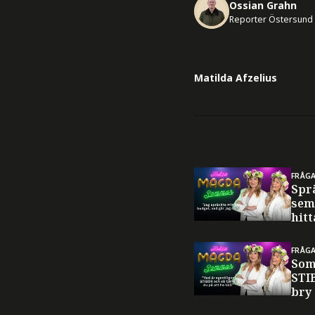
Ossian Grahn
Reporter Östersund
Matilda Afzelius
FRÅG
Spr
sem
hitt
FRÅG
Som
STI
bry