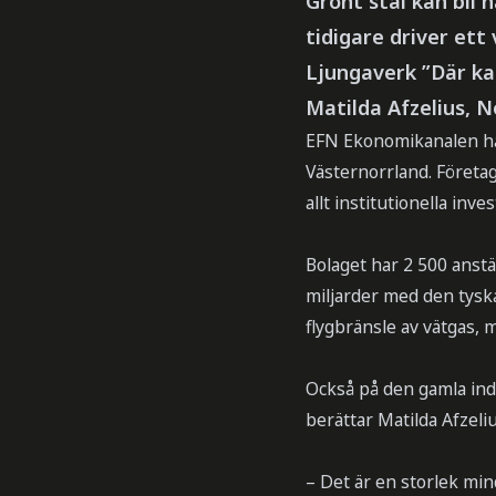
Grönt stål kan bli 
tidigare driver ett
Ljungaverk ”Där kan
Matilda Afzelius, N
EFN Ekonomikanalen har 
Västernorrland. Företag
allt institutionella inve
Bolaget har 2 500 anstä
miljarder med den tyska
flygbränsle av vätgas,
Också på den gamla indu
berättar Matilda Afzeli
– Det är en storlek mind