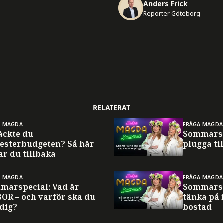
Anders Frick
Reporter Göteborg
RELATERAT
A MAGDA
FRÅGA MAGDA
äckte du
Sommarsp
esterbudgeten? Så här
plugga til
ar du tillbaka
A MAGDA
FRÅGA MAGDA
marspecial: Vad är
Sommarsp
BOR – och varför ska du
tänka på 
 dig?
bostad