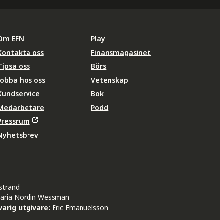
Om EFN
Play
Kontakta oss
Finansmagasinet
Tipsa oss
Börs
Jobba hos oss
Vetenskap
Kundservice
Bok
Medarbetare
Podd
Pressrum
Nyhetsbrev
strand
aria Nordin Wessman
arig utgivare:
Eric Emanuelsson