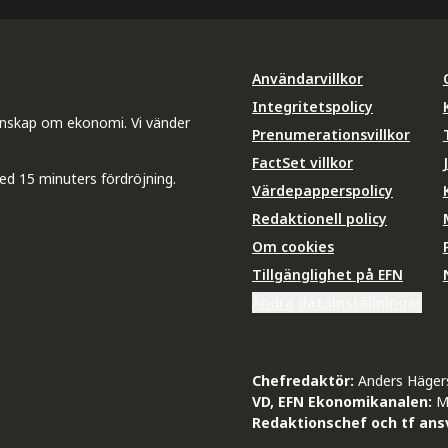
Användarvillkor
Integritetspolicy
unskap om ekonomi. Vi vänder
Prenumerationsvillkor
FactSet villkor
ed 15 minuters fördröjning.
Värdepapperspolicy
Redaktionell policy
Om cookies
Tillgänglighet på EFN
Ändra datainställningar
Chefredaktör:
Anders Häger
VD, EFN Ekonomikanalen:
M
Redaktionschef och tf ansv