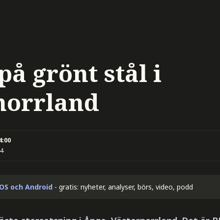
på grönt stål i
norrland
4:00
44
iOS och Android
- gratis: nyheter, analyser, börs, video, podd