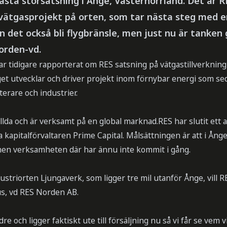
nästa storsatsning i Ånge, Västernorrland. Det är 
 vätgasprojekt på orten, som tar nästa steg med e
 det också bli flygbränsle, men just nu är tanken 
orden-vd.
tidigare rapporterat om RES satsning på vätgastillverkning i
et utvecklar och driver projekt inom förnybar energi som seda
sterare och industrier.
llda och är verksamt på en global marknad.RES har slutit ett 
 kapitalförvaltaren Prime Capital. Målsättningen är att i Ånge
 men verksamheten där har ännu inte kommit i gång.
striorten Ljungaverk, som ligger tre mil utanför Ånge, vill 
us, vd RES Norden AB.
re och ligger faktiskt ute till försäljning nu så vi får se vem 