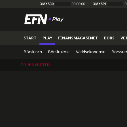
OMXS30
00:00:00
OMXSPI
0
START
PLAY
FINANSMAGASINET
BÖRS
VE
Börslunch
Börsfrukost
Världsekonomin
Börssur
TOPPNYHETER
: