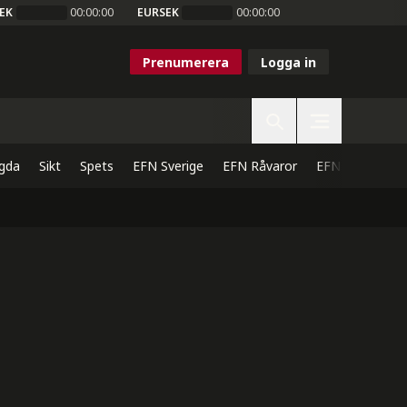
EK
00:00:00
EURSEK
00:00:00
Prenumerera
Logga in
gda
Sikt
Spets
EFN Sverige
EFN Råvaror
EFN Direkt