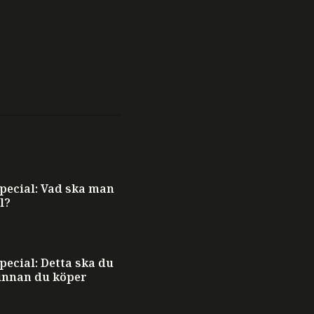
ecial: Vad ska man
l?
ecial: Detta ska du
innan du köper