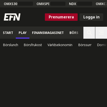
OMXS30
OMXSPI
NDX
OMXC
Prenumerera
Logga in
START
PLAY
FINANSMAGASINET
BÖRS
VETENSKAP
Börslunch
Börsfrukost
Världsekonomin
Börssurr
Domin