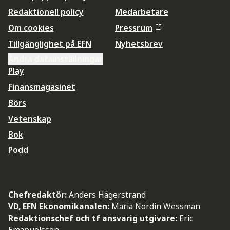
Redaktionell policy
Medarbetare
Om cookies
Pressrum
Tillgänglighet på EFN
Nyhetsbrev
Ändra datainställningar
Play
Finansmagasinet
Börs
Vetenskap
Bok
Podd
Chefredaktör:
Anders Hägerstrand
VD, EFN Ekonomikanalen:
Maria Nordin Wessman
Redaktionschef och tf ansvarig utgivare:
Eric
Emanuelsson