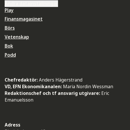
Ändra datainställningar
Play
Finansmagasinet
Börs
Vetenskap
Bok
Podd
Chefredaktör:
Anders Hägerstrand
VD, EFN Ekonomikanalen:
Maria Nordin Wessman
Redaktionschef och tf ansvarig utgivare:
Eric
Emanuelsson
Adress