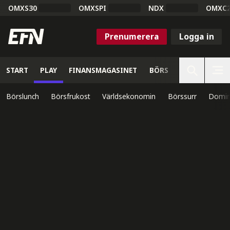
OMXS30
OMXSPI
NDX
OMXC
Prenumerera
Logga in
START
PLAY
FINANSMAGASINET
BÖRS
VETENSKAP
Börslunch
Börsfrukost
Världsekonomin
Börssurr
Domin