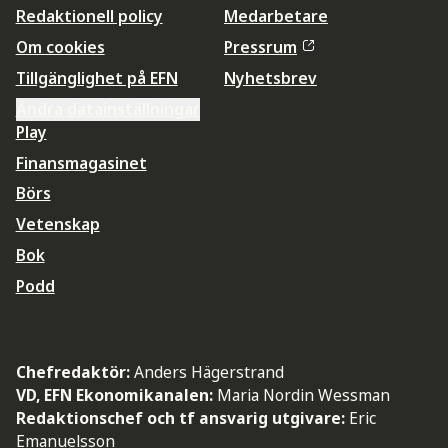
Redaktionell policy
Medarbetare
Om cookies
Pressrum
Tillgänglighet på EFN
Nyhetsbrev
Ändra datainställningar
Play
Finansmagasinet
Börs
Vetenskap
Bok
Podd
Chefredaktör:
Anders Hägerstrand
VD, EFN Ekonomikanalen:
Maria Nordin Wessman
Redaktionschef och tf ansvarig utgivare:
Eric
Emanuelsson