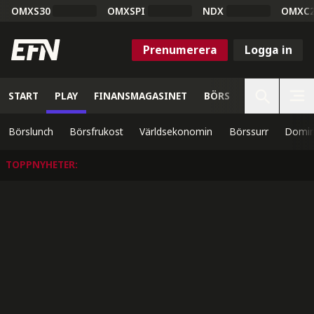
OMXS30
OMXSPI
NDX
OMXC
Prenumerera
Logga in
START
PLAY
FINANSMAGASINET
BÖRS
VETENSKAP
Börslunch
Börsfrukost
Världsekonomin
Börssurr
Domin
TOPPNYHETER
: