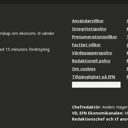
Användarvillkor
Integritetspolicy
unskap om ekonomi. Vi vänder
Prenumerationsvillkor
FactSet villkor
ed 15 minuters fördröjning.
Värdepapperspolicy
Redaktionell policy
Om cookies
Tillgänglighet på EFN
Ändra datainställningar
Chefredaktör:
Anders Häger
VD, EFN Ekonomikanalen:
M
Redaktionschef och tf ansv