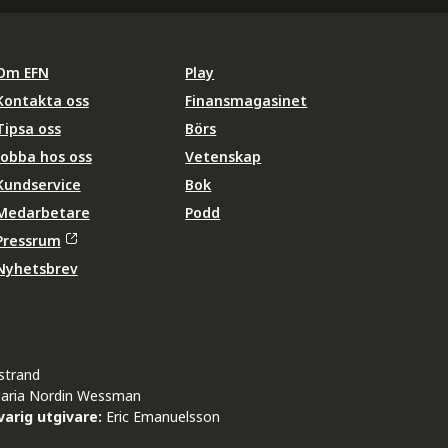
Om EFN
Play
Kontakta oss
Finansmagasinet
Tipsa oss
Börs
Jobba hos oss
Vetenskap
Kundservice
Bok
Medarbetare
Podd
Pressrum
Nyhetsbrev
strand
aria Nordin Wessman
arig utgivare:
Eric Emanuelsson