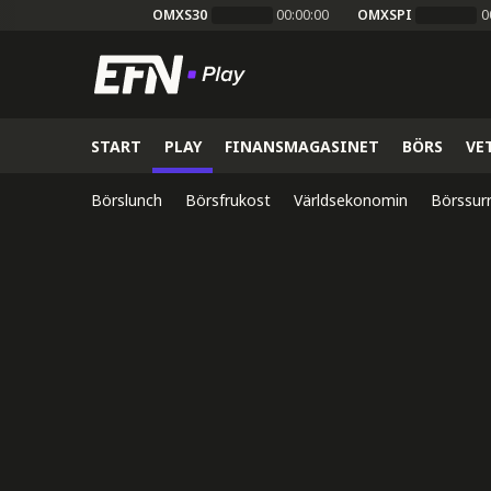
OMXS30
00:00:00
OMXSPI
0
START
PLAY
FINANSMAGASINET
BÖRS
VE
Börslunch
Börsfrukost
Världsekonomin
Börssur