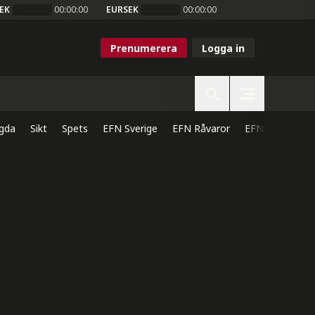
EK
00:00:00
EURSEK
00:00:00
Prenumerera
Logga in
gda
Sikt
Spets
EFN Sverige
EFN Råvaror
EFN Direkt