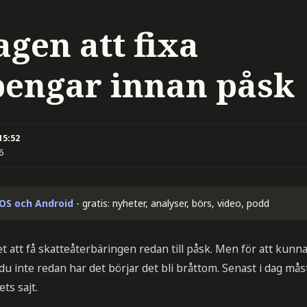
agen att fixa
pengar innan påsk
15:52
6
iOS och Android
- gratis: nyheter, analyser, börs, video, podd
et att få skatteåterbäringen redan till påsk. Men för att kun
du inte redan har det börjar det bli bråttom. Senast i dag mås
ts sajt.