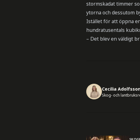
stormskadat timmer som 
ytorna och dessutom by
Istället för att öppna 
hundratusentals kubik
– Det blev en väldigt b
Cecilia Adolfsso
Skog- och lantbruks
SKOG