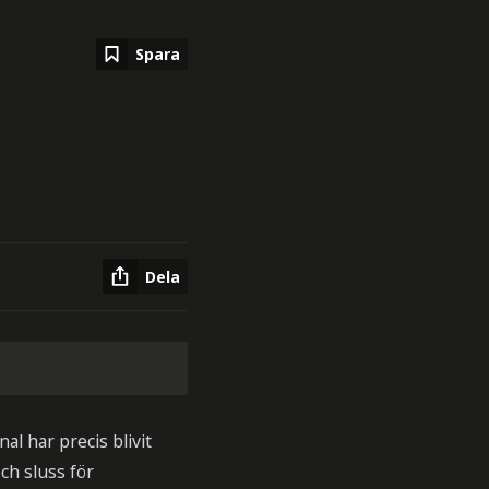
Spara
Dela
l har precis blivit
och sluss för