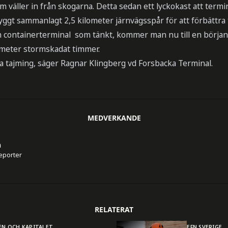
väller in från skogarna. Detta sedan ett lyckokast att termi
ggt sammanlagt 2,5 kilometer järnvägsspår för att förbättra
en containerterminal som tänkt, kommer man nu till en början
meter stormskadat timmer.
ra tajming, säger Ragnar Klingberg vd Forsbacka Terminal.
MEDVERKANDE
n
reporter
RELATERAT
EN OCH KAPITALET
EFN SVERIGE