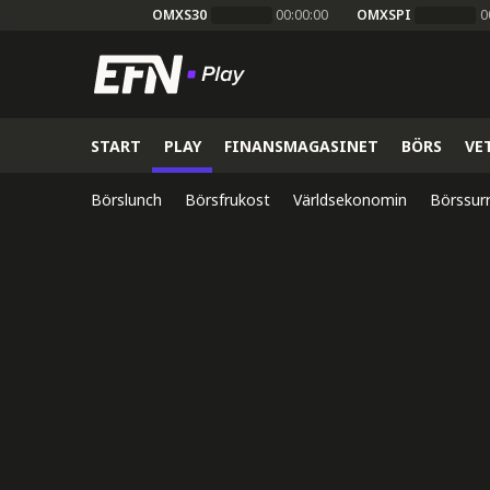
OMXS30
00:00:00
OMXSPI
0
START
PLAY
FINANSMAGASINET
BÖRS
VE
Börslunch
Börsfrukost
Världsekonomin
Börssur