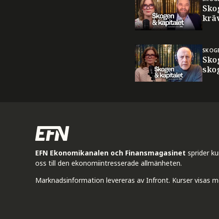
Sko
krä
SKOG
Sko
sko
EFN Ekonomikanalen och Finansmagasinet
sprider k
oss till den ekonomiintresserade allmänheten.
Marknadsinformation levereras av Infront. Kurser visas m