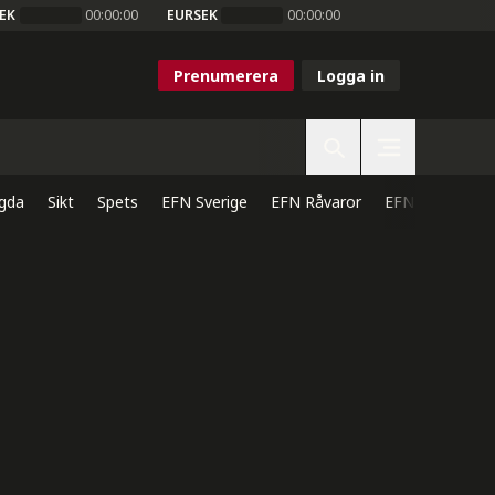
EK
00:00:00
EURSEK
00:00:00
Prenumerera
Logga in
gda
Sikt
Spets
EFN Sverige
EFN Råvaror
EFN Direkt