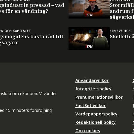
gsindustrin pressad – vad
Stormfäll
vs för en vändning?
andrum f
sågverks
EN OCH KAPITALET
EFN SVERIGE
gsmogulens bästa råd till
Skellefte
gsägare
Användarvillkor
Integritetspolicy
unskap om ekonomi. Vi vänder
Prenumerationsvillkor
FactSet villkor
ed 15 minuters fördröjning.
Värdepapperspolicy
Redaktionell policy
Om cookies