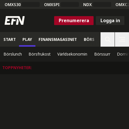
OMXS30
OMXSPI
NDX
OMXC
Prenumerera
Logga in
START
PLAY
FINANSMAGASINET
BÖRS
VETENSKAP
Börslunch
Börsfrukost
Världsekonomin
Börssurr
Domin
TOPPNYHETER
: