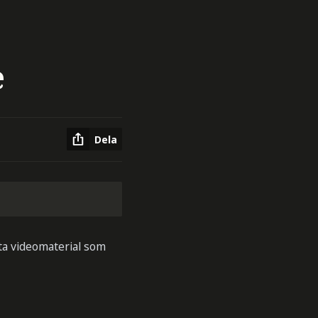
e
Dela
tta videomaterial som