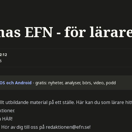
as EFN - för lärar
2:12
8
iOS och Android
- gratis: nyheter, analyser, börs, video, podd
lt utbildande material på ett ställe. Här kan du som lärare hi
tioner.
u HÄR!
ör av dig till oss på
redaktionen@efn.se
!