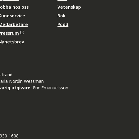
Jobba hos oss
Vetenskap
Kundservice
Bok
Medarbetare
Podd
Pressrum
Nyhetsbrev
strand
aria Nordin Wessman
arig utgivare:
Eric Emanuelsson
930-1608