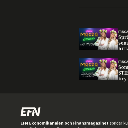
FRÅG
Spr
sem
hitt
FRÅG
Som
STI
bry
EFN Ekonomikanalen och Finansmagasinet
sprider k