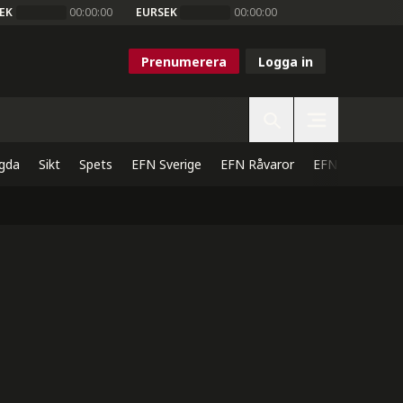
EK
00:00:00
EURSEK
00:00:00
Prenumerera
Logga in
gda
Sikt
Spets
EFN Sverige
EFN Råvaror
EFN Direkt