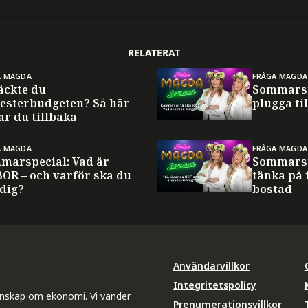
RELATERAT
A MAGDA
FRÅGA MAGDA
äckte du
Sommarsp
esterbudgeten? Så här
plugga til
ar du tillbaka
A MAGDA
FRÅGA MAGDA
marspecial: Vad är
Sommarsp
BOR – och varför ska du
tänka på 
 dig?
bostad
Användarvillkor
Integritetspolicy
unskap om ekonomi. Vi vänder
Prenumerationsvillkor