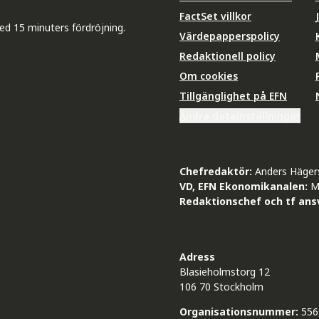
FactSet villkor
ed 15 minuters fördröjning.
Värdepapperspolicy
Redaktionell policy
Om cookies
Tillgänglighet på EFN
Ändra datainställningar
Chefredaktör:
Anders Häger
VD, EFN Ekonomikanalen:
M
Redaktionschef och tf ansv
Adress
Blasieholmstorg 12
106 70 Stockholm
Organisationsnummer:
556