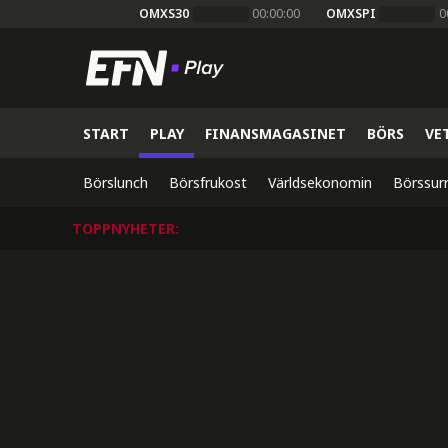
OMXS30
00:00:00
OMXSPI
0
START
PLAY
FINANSMAGASINET
BÖRS
VE
Börslunch
Börsfrukost
Världsekonomin
Börssur
TOPPNYHETER
: