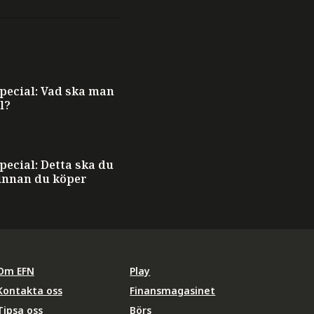
ecial: Vad ska man
l?
ecial: Detta ska du
innan du köper
Om EFN
Play
Kontakta oss
Finansmagasinet
Tipsa oss
Börs