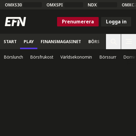
OMXS30
OMXSPI
NDX
OMXC
Prenumerera
Logga in
START
PLAY
FINANSMAGASINET
BÖRS
VETENSKAP
Börslunch
Börsfrukost
Världsekonomin
Börssurr
Domin