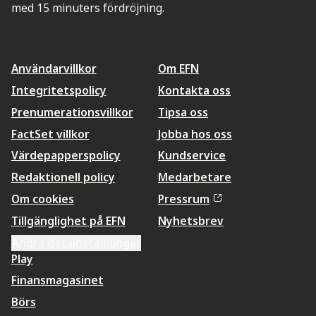
med 15 minuters fördröjning.
Användarvillkor
Om EFN
Integritetspolicy
Kontakta oss
Prenumerationsvillkor
Tipsa oss
FactSet villkor
Jobba hos oss
Värdepapperspolicy
Kundservice
Redaktionell policy
Medarbetare
Om cookies
Pressrum
Tillgänglighet på EFN
Nyhetsbrev
Ändra datainställningar
Play
Finansmagasinet
Börs