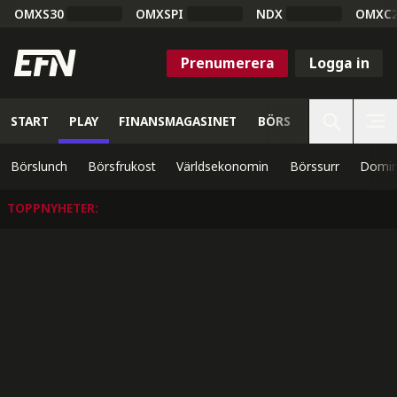
OMXS30
OMXSPI
NDX
OMXC
Prenumerera
Logga in
START
PLAY
FINANSMAGASINET
BÖRS
VETENSKAP
Börslunch
Börsfrukost
Världsekonomin
Börssurr
Domin
TOPPNYHETER
: