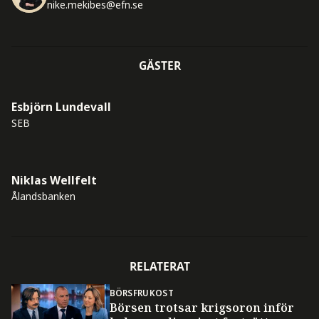
nike.mekibes@efn.se
GÄSTER
Esbjörn Lundevall
SEB
Niklas Wellfelt
Ålandsbanken
RELATERAT
BÖRSFRUKOST
Börsen trotsar krigsoron inför