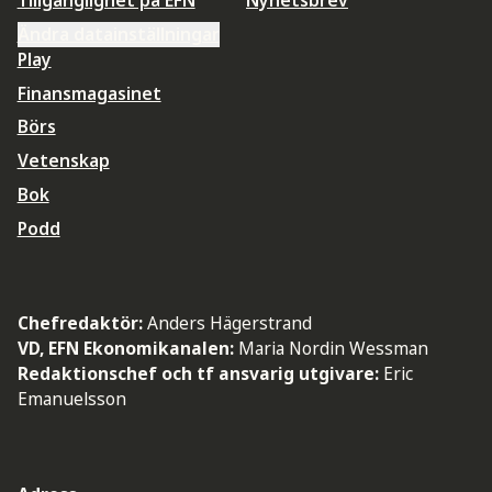
Tillgänglighet på EFN
Nyhetsbrev
Ändra datainställningar
Play
Finansmagasinet
Börs
Vetenskap
Bok
Podd
Chefredaktör:
Anders Hägerstrand
VD, EFN Ekonomikanalen:
Maria Nordin Wessman
Redaktionschef och tf ansvarig utgivare:
Eric
Emanuelsson