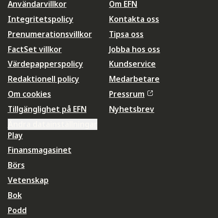
Användarvillkor
Om EFN
Integritetspolicy
Kontakta oss
Prenumerationsvillkor
Tipsa oss
FactSet villkor
Jobba hos oss
Värdepapperspolicy
Kundservice
Redaktionell policy
Medarbetare
Om cookies
Pressrum
Tillgänglighet på EFN
Nyhetsbrev
Ändra datainställningar
Play
Finansmagasinet
Börs
Vetenskap
Bok
Podd