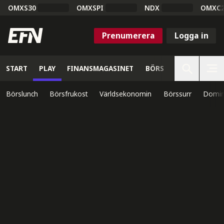
OMXS30
OMXSPI
NDX
OMXC
Prenumerera
Logga in
START
PLAY
FINANSMAGASINET
BÖRS
VETENSKAP
Börslunch
Börsfrukost
Världsekonomin
Börssurr
Domin