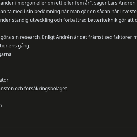
 händer i morgon eller om ett eller fem år”, säger Lars Andrén
man ta med i sin bedömning när man gör en sådan här investe
nder ständig utveckling och förbättrad batteriteknik gör att d
 göra sin research. Enligt Andrén är det främst sex faktorer
ationens gång.
garna
atör
änsten och försäkringsbolaget
n