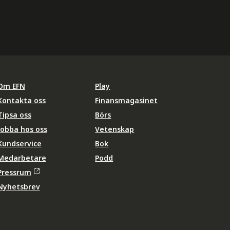
Om EFN
Play
Kontakta oss
Finansmagasinet
Tipsa oss
Börs
Jobba hos oss
Vetenskap
Kundservice
Bok
Medarbetare
Podd
Pressrum
Nyhetsbrev