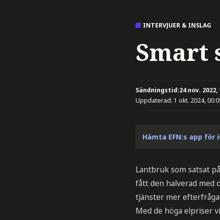
INTERVJUER & INSLAG
Smart s
Sändningstid:
24 nov. 2022,
Uppdaterad:
1 okt. 2024, 00:0
Hämta EFN:s app för 
Lantbruk som satsat på s
fått den halverad med d
tjänster mer efterfråg
Med de höga elpriser vi