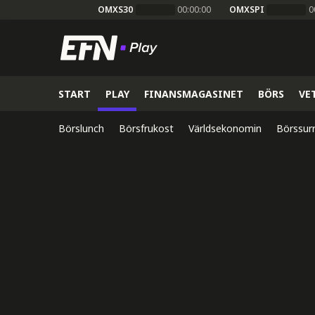
OMXS30
00:00:00
OMXSPI
0
START
PLAY
FINANSMAGASINET
BÖRS
VE
Börslunch
Börsfrukost
Världsekonomin
Börssur