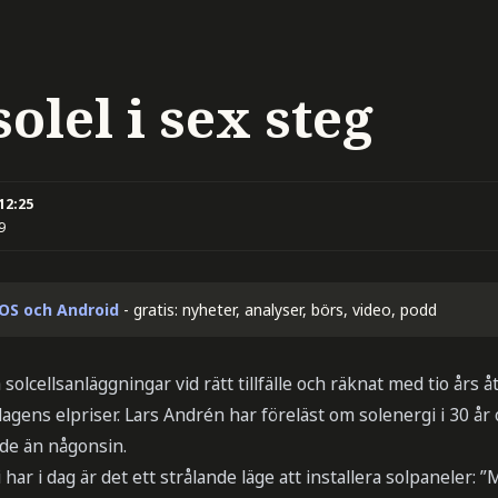
olel i sex steg
 12:25
9
iOS och Android
- gratis: nyheter, analyser, börs, video, podd
olcellsanläggningar vid rätt tillfälle och räknat med tio års 
agens elpriser. Lars Andrén har föreläst om solenergi i 30 år 
ade än någonsin.
 har i dag är det ett strålande läge att installera solpaneler: