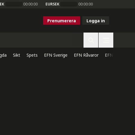
EK
00:00:00
EURSEK
00:00:00
Prenumerera
Logga in
gda
Sikt
Spets
EFN Sverige
EFN Råvaror
EFN Direkt