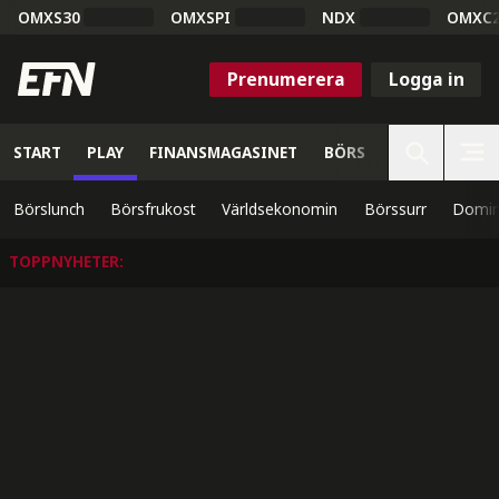
OMXS30
OMXSPI
NDX
OMXC
Prenumerera
Logga in
START
PLAY
FINANSMAGASINET
BÖRS
VETENSKAP
Börslunch
Börsfrukost
Världsekonomin
Börssurr
Domin
TOPPNYHETER
: