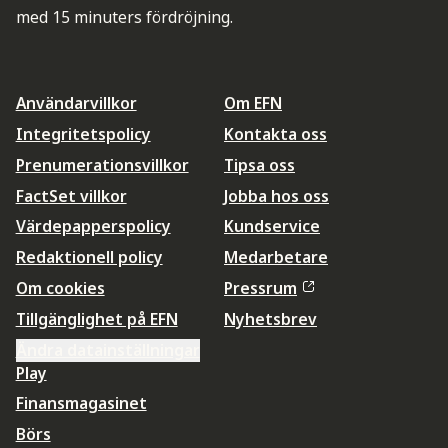
med 15 minuters fördröjning.
Användarvillkor
Om EFN
Integritetspolicy
Kontakta oss
Prenumerationsvillkor
Tipsa oss
FactSet villkor
Jobba hos oss
Värdepapperspolicy
Kundservice
Redaktionell policy
Medarbetare
Om cookies
Pressrum
Tillgänglighet på EFN
Nyhetsbrev
Ändra datainställningar
Play
Finansmagasinet
Börs