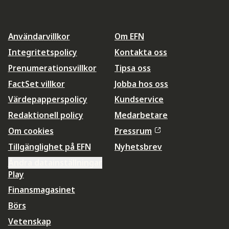
Användarvillkor
Om EFN
Integritetspolicy
Kontakta oss
Prenumerationsvillkor
Tipsa oss
FactSet villkor
Jobba hos oss
Värdepapperspolicy
Kundservice
Redaktionell policy
Medarbetare
Om cookies
Pressrum
Tillgänglighet på EFN
Nyhetsbrev
Ändra datainställningar
Play
Finansmagasinet
Börs
Vetenskap