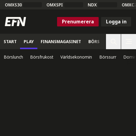
OMXS30
OMXSPI
NDX
OMXC
Prenumerera
Logga in
START
PLAY
FINANSMAGASINET
BÖRS
VETENSKAP
Börslunch
Börsfrukost
Världsekonomin
Börssurr
Domin