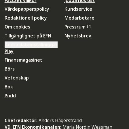
FactSet villkor
Jobba hos oss
Värdepapperspolicy
Kundservice
Redaktionell policy
Medarbetare
Om cookies
Pressrum
Tillgänglighet på EFN
Nyhetsbrev
Ändra datainställningar
Play
Finansmagasinet
Börs
Vetenskap
Bok
Podd
Chefredaktör:
Anders Hägerstrand
VD, EFN Ekonomikanalen:
Maria Nordin Wessman