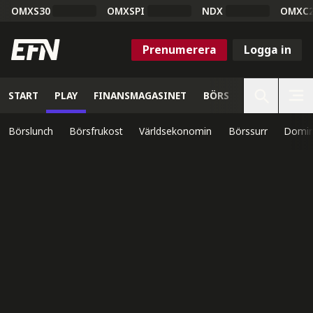
OMXS30
OMXSPI
NDX
OMXC
Prenumerera
Logga in
START
PLAY
FINANSMAGASINET
BÖRS
VETENSKAP
Börslunch
Börsfrukost
Världsekonomin
Börssurr
Domin