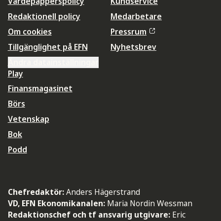
Värdepapperspolicy
Kundservice
Redaktionell policy
Medarbetare
Om cookies
Pressrum
Tillgänglighet på EFN
Nyhetsbrev
Ändra datainställningar
Play
Finansmagasinet
Börs
Vetenskap
Bok
Podd
Chefredaktör:
Anders Hägerstrand
VD, EFN Ekonomikanalen:
Maria Nordin Wessman
Redaktionschef och tf ansvarig utgivare:
Eric