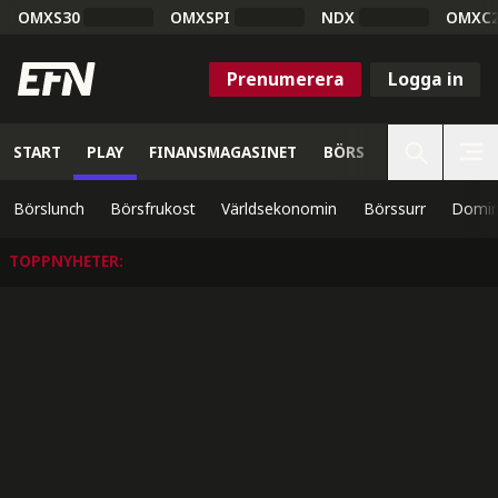
OMXS30
OMXSPI
NDX
OMXC
Prenumerera
Logga in
START
PLAY
FINANSMAGASINET
BÖRS
VETENSKAP
Börslunch
Börsfrukost
Världsekonomin
Börssurr
Domin
TOPPNYHETER
: