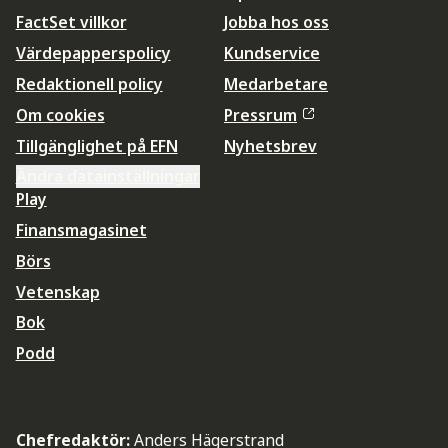
FactSet villkor
Jobba hos oss
Värdepapperspolicy
Kundservice
Redaktionell policy
Medarbetare
Om cookies
Pressrum
Tillgänglighet på EFN
Nyhetsbrev
Ändra datainställningar
Play
Finansmagasinet
Börs
Vetenskap
Bok
Podd
Chefredaktör:
Anders Hägerstrand