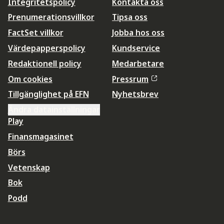
Integritetspolicy
Kontakta oss
Prenumerationsvillkor
Tipsa oss
FactSet villkor
Jobba hos oss
Värdepapperspolicy
Kundservice
Redaktionell policy
Medarbetare
Om cookies
Pressrum
Tillgänglighet på EFN
Nyhetsbrev
Ändra datainställningar
Play
Finansmagasinet
Börs
Vetenskap
Bok
Podd