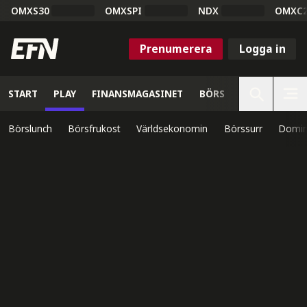
OMXS30
OMXSPI
NDX
OMXC
Prenumerera
Logga in
START
PLAY
FINANSMAGASINET
BÖRS
VETENSKAP
Börslunch
Börsfrukost
Världsekonomin
Börssurr
Domin