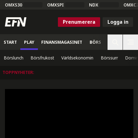
OMXS30
OMXSPI
NDX
OMXC
Prenumerera
Logga in
START
PLAY
FINANSMAGASINET
BÖRS
VETENSKAP
Börslunch
Börsfrukost
Världsekonomin
Börssurr
Domin
TOPPNYHETER
: