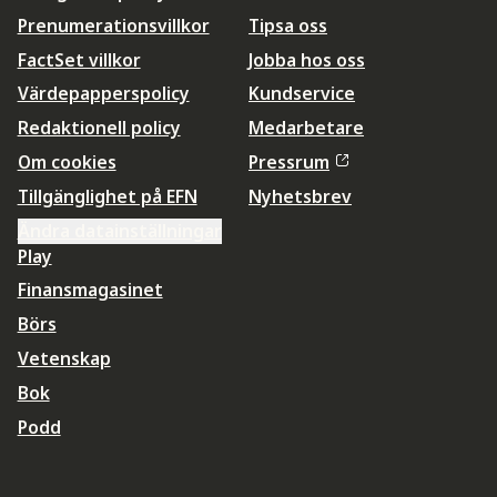
Prenumerationsvillkor
Tipsa oss
FactSet villkor
Jobba hos oss
Värdepapperspolicy
Kundservice
Redaktionell policy
Medarbetare
Om cookies
Pressrum
Tillgänglighet på EFN
Nyhetsbrev
Ändra datainställningar
Play
Finansmagasinet
Börs
Vetenskap
Bok
Podd