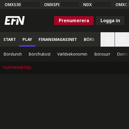
OMXS30
OMXSPI
NDX
OMXC
Prenumerera
Logga in
START
PLAY
FINANSMAGASINET
BÖRS
VETENSKAP
Börslunch
Börsfrukost
Världsekonomin
Börssurr
Domin
TOPPNYHETER
: