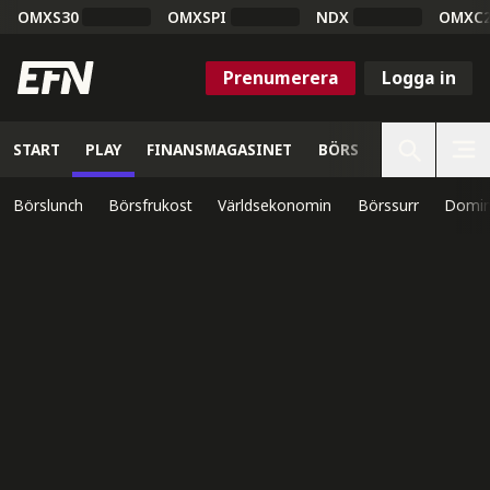
OMXS30
OMXSPI
NDX
OMXC
Prenumerera
Logga in
START
PLAY
FINANSMAGASINET
BÖRS
VETENSKAP
Börslunch
Börsfrukost
Världsekonomin
Börssurr
Domin