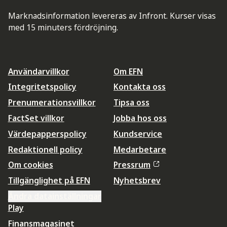
Marknadsinformation levereras av Infront. Kurser visas
med 15 minuters fördröjning.
Användarvillkor
Om EFN
Integritetspolicy
Kontakta oss
Prenumerationsvillkor
Tipsa oss
FactSet villkor
Jobba hos oss
Värdepapperspolicy
Kundservice
Redaktionell policy
Medarbetare
Om cookies
Pressrum
Tillgänglighet på EFN
Nyhetsbrev
Ändra datainställningar
Play
Finansmagasinet