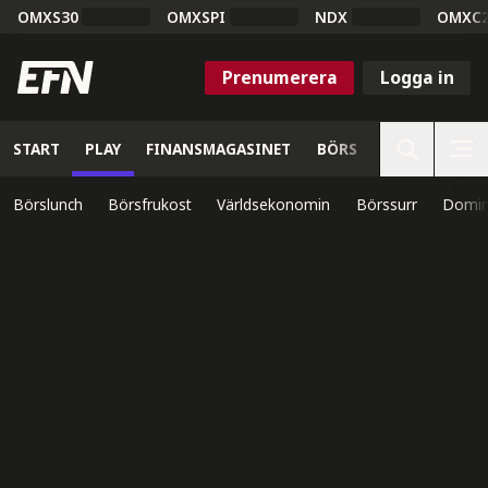
OMXS30
OMXSPI
NDX
OMXC
Prenumerera
Logga in
START
PLAY
FINANSMAGASINET
BÖRS
VETENSKAP
Börslunch
Börsfrukost
Världsekonomin
Börssurr
Domin