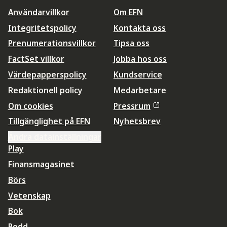
Användarvillkor
Om EFN
Integritetspolicy
Kontakta oss
Prenumerationsvillkor
Tipsa oss
FactSet villkor
Jobba hos oss
Värdepapperspolicy
Kundservice
Redaktionell policy
Medarbetare
Om cookies
Pressrum
Tillgänglighet på EFN
Nyhetsbrev
Ändra datainställningar
Play
Finansmagasinet
Börs
Vetenskap
Bok
Podd