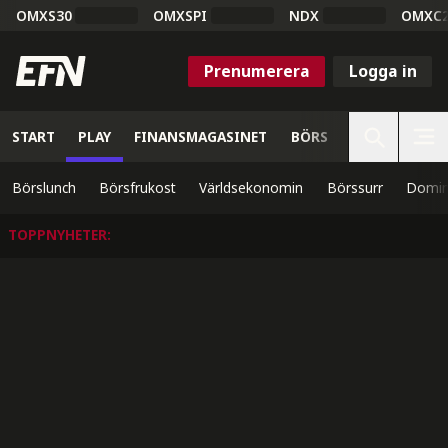
OMXS30
OMXSPI
NDX
OMXC
Prenumerera
Logga in
START
PLAY
FINANSMAGASINET
BÖRS
VETENSKAP
Börslunch
Börsfrukost
Världsekonomin
Börssurr
Domin
TOPPNYHETER
: