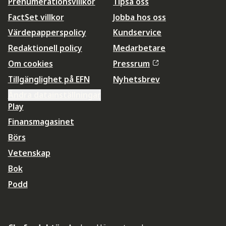
Prenumerationsvillkor
Tipsa oss
FactSet villkor
Jobba hos oss
Värdepapperspolicy
Kundservice
Redaktionell policy
Medarbetare
Om cookies
Pressrum
Tillgänglighet på EFN
Nyhetsbrev
Ändra datainställningar
Play
Finansmagasinet
Börs
Vetenskap
Bok
Podd