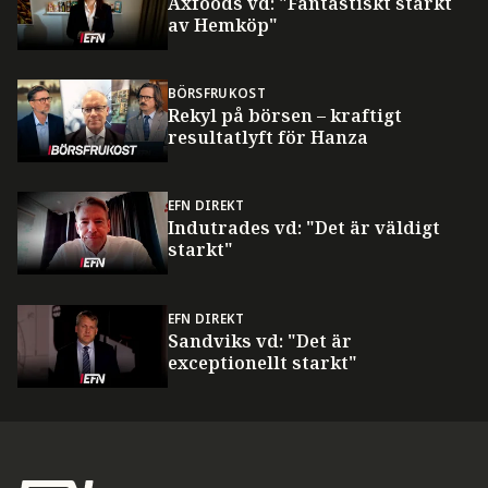
Axfoods vd: "Fantastiskt starkt
av Hemköp"
BÖRSFRUKOST
Rekyl på börsen – kraftigt
resultatlyft för Hanza
EFN DIREKT
Indutrades vd: "Det är väldigt
starkt"
EFN DIREKT
Sandviks vd: "Det är
exceptionellt starkt"