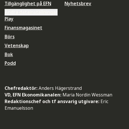
Tillgänglighet på EFN
Nyhetsbrev
Ändra datainställningar
Play
Finansmagasinet
Börs
Vetenskap
Bok
Podd
Chefredaktör:
Anders Hägerstrand
VD, EFN Ekonomikanalen:
Maria Nordin Wessman
Redaktionschef och tf ansvarig utgivare:
Eric
Emanuelsson