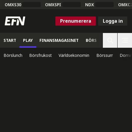
OMXS30
OMXSPI
NDX
OMXC
Prenumerera
Logga in
START
PLAY
FINANSMAGASINET
BÖRS
VETENSKAP
Börslunch
Börsfrukost
Världsekonomin
Börssurr
Domin