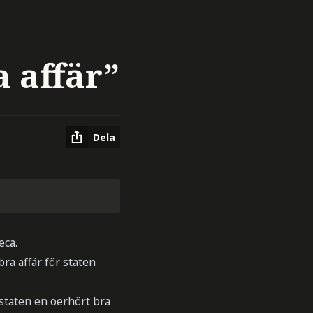
a affär”
Dela
eca.
ra affär för staten
 staten en oerhört bra