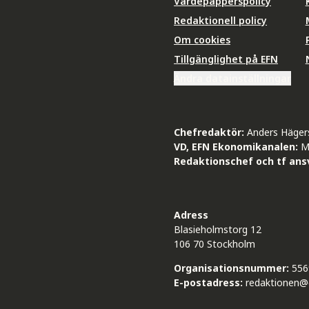
Värdepapperspolicy
Redaktionell policy
Om cookies
Tillgänglighet på EFN
Ändra datainställningar
Chefredaktör:
Anders Häger
VD, EFN Ekonomikanalen:
M
Redaktionschef och tf ansv
Adress
Blasieholmstorg 12
106 70 Stockholm
Organisationsnummer:
556
E-postadress:
redaktionen@