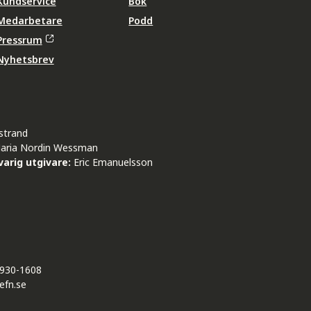
Kundservice
Bok
Medarbetare
Podd
Pressrum
Nyhetsbrev
strand
aria Nordin Wessman
arig utgivare:
Eric Emanuelsson
930-1608
efn.se