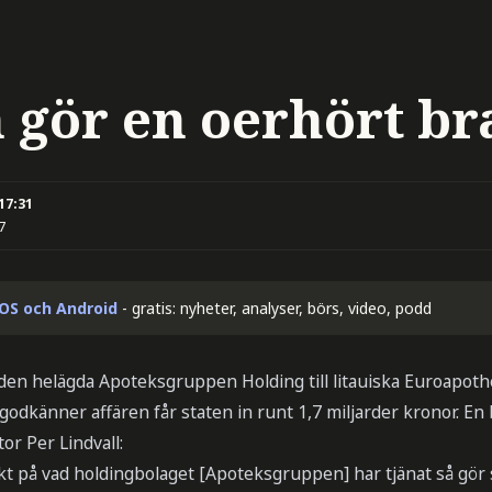
 gör en oerhört br
 17:31
7
iOS och Android
- gratis: nyheter, analyser, börs, video, podd
i den helägda Apoteksgruppen Holding till litauiska Euroapoth
känner affären får staten in runt 1,7 miljarder kronor. En b
r Per Lindvall:
skt på vad holdingbolaget [Apoteksgruppen] har tjänat så gör