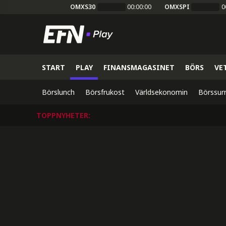
OMXS30
00:00:00
OMXSPI
0
START
PLAY
FINANSMAGASINET
BÖRS
VE
Börslunch
Börsfrukost
Världsekonomin
Börssur
TOPPNYHETER
: