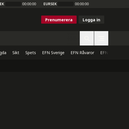
EK
00:00:00
EURSEK
00:00:00
Prenumerera
Logga in
gda
Sikt
Spets
EFN Sverige
EFN Råvaror
EFN Direkt