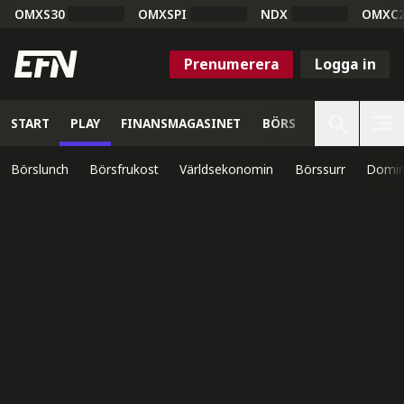
OMXS30
OMXSPI
NDX
OMXC
Prenumerera
Logga in
START
PLAY
FINANSMAGASINET
BÖRS
VETENSKAP
Börslunch
Börsfrukost
Världsekonomin
Börssurr
Domin