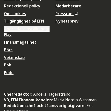
Redaktionell policy
Medarbetare
Om cookies
Pressrum
Tillgänglighet på EFN
Nyhetsbrev
Ändra datainställningar
Play
Finansmagasinet
Börs
Vetenskap
Bok
Podd
Chefredaktör:
Anders Hägerstrand
VD, EFN Ekonomikanalen:
Maria Nordin Wessman
Redaktionschef och tf ansvarig utgivare:
Eric