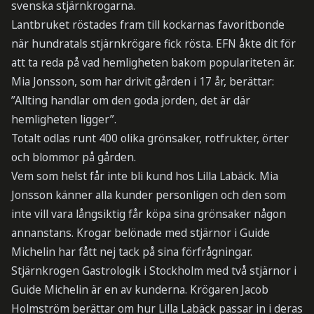
svenska stjärnkrogarna.
Lantbruket röstades fram till kockarnas favoritbonde
när hundratals stjärnkrögare fick rösta. EFN åkte dit för
att ta reda på vad hemligheten bakom populariteten är.
Mia Jonsson, som har drivit gården i 17 år, berättar:
”Allting handlar om den goda jorden, det är där
hemligheten ligger”.
Totalt odlas runt 400 olika grönsaker, rotfrukter, örter
och blommor på gården.
Vem som helst får inte bli kund hos Lilla Labäck. Mia
Jonsson känner alla kunder personligen och den som
inte vill vara långsiktig får köpa sina grönsaker någon
annanstans. Krogar belönade med stjärnor i Guide
Michelin har fått nej tack på sina förfrågningar.
Stjärnkrogen Gastrologik i Stockholm med två stjärnor i
Guide Michelin är en av kunderna. Krögaren Jacob
Holmström berättar om hur Lilla Labäck passar in i deras