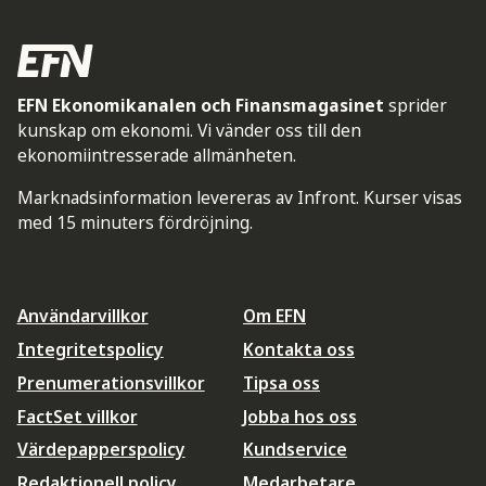
EFN Ekonomikanalen och Finansmagasinet
sprider
kunskap om ekonomi. Vi vänder oss till den
ekonomiintresserade allmänheten.
Marknadsinformation levereras av Infront. Kurser visas
med 15 minuters fördröjning.
Användarvillkor
Om EFN
Integritetspolicy
Kontakta oss
Prenumerationsvillkor
Tipsa oss
FactSet villkor
Jobba hos oss
Värdepapperspolicy
Kundservice
Redaktionell policy
Medarbetare