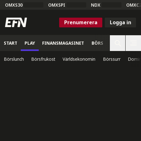
OMXS30
OMXSPI
NDX
OMXC
Prenumerera
Logga in
START
PLAY
FINANSMAGASINET
BÖRS
VETENSKAP
Börslunch
Börsfrukost
Världsekonomin
Börssurr
Domin