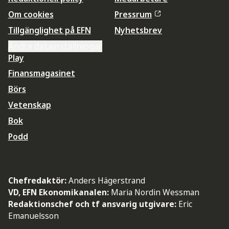
Om cookies
Pressrum
Tillgänglighet på EFN
Nyhetsbrev
Ändra datainställningar
Play
Finansmagasinet
Börs
Vetenskap
Bok
Podd
Chefredaktör:
Anders Hägerstrand
VD, EFN Ekonomikanalen:
Maria Nordin Wessman
Redaktionschef och tf ansvarig utgivare:
Eric
Emanuelsson