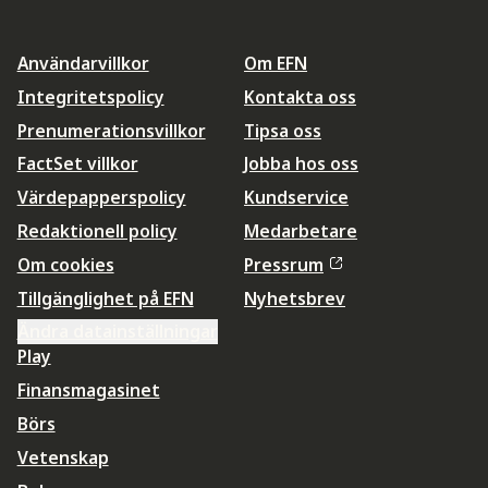
Användarvillkor
Om EFN
Integritetspolicy
Kontakta oss
Prenumerationsvillkor
Tipsa oss
FactSet villkor
Jobba hos oss
Värdepapperspolicy
Kundservice
Redaktionell policy
Medarbetare
Om cookies
Pressrum
Tillgänglighet på EFN
Nyhetsbrev
Ändra datainställningar
Play
Finansmagasinet
Börs
Vetenskap