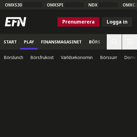
OMXS30
OMXSPI
NDX
OMXC
Prenumerera
Logga in
START
PLAY
FINANSMAGASINET
BÖRS
VETENSKAP
Börslunch
Börsfrukost
Världsekonomin
Börssurr
Domin