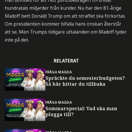
Han dömdes för att i ett ponzibedrägeri försnillat
hundratals miljarder från kunder. Nu har den 81-årige
Madoff bett Donald Trump om att straffet ska förkortas.
Om presidenten kommer bifalla hans önskan återstår
att se. Men Trumps tidigare uttalanden om Madoff tyder
inte på det.
RELATERAT
FRÅGA MAGDA
Spräckte du semesterbudgeten?
Så här hittar du tillbaka
FRÅGA MAGDA
Sommarspecial: Vad ska man
plugga till?