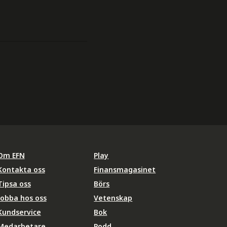
Om EFN
Play
Kontakta oss
Finansmagasinet
Tipsa oss
Börs
Jobba hos oss
Vetenskap
Kundservice
Bok
Medarbetare
Podd