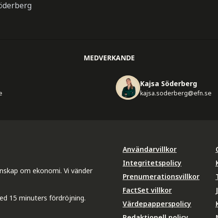
Söderberg
MEDVERKANDE
Kajsa Söderberg
e
kajsa.soderberg@efn.se
Användarvillkor
Integritetspolicy
unskap om ekonomi. Vi vänder
Prenumerationsvillkor
FactSet villkor
ed 15 minuters fördröjning.
Värdepapperspolicy
Redaktionell policy