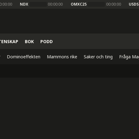
0:00:00
NDX
00:00:00
OMXC25
00:00:00
USDS
TENSKAP
BOK
PODD
r
Dominoeffekten
Mammons rike
Saker och ting
Fråga Ma