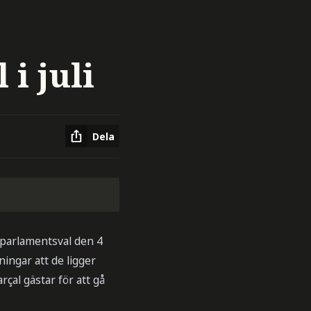
i juli
Dela
 parlamentsval den 4
ingar att de ligger
çal gästar för att gå