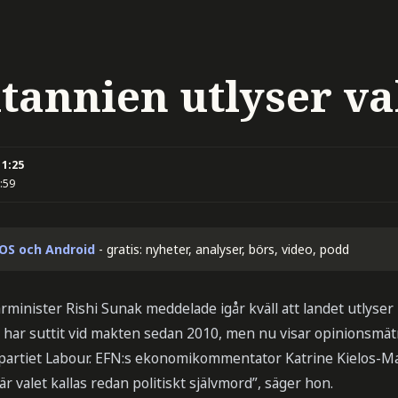
tannien utlyser val 
11:25
:59
iOS och Android
- gratis: nyheter, analyser, börs, video, podd
minister Rishi Sunak meddelade igår kväll att landet utlyser
es har suttit vid makten sedan 2010, men nu visar opinionsmätn
spartiet Labour. EFN:s ekonomikommentator Katrine Kielos-Mar
r valet kallas redan politiskt självmord”, säger hon.