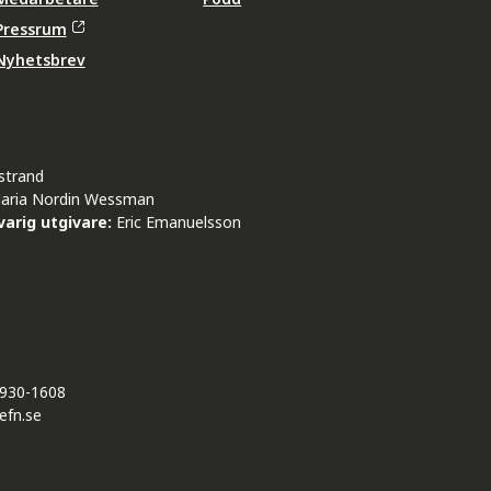
Pressrum
Nyhetsbrev
strand
aria Nordin Wessman
arig utgivare:
Eric Emanuelsson
930-1608
efn.se