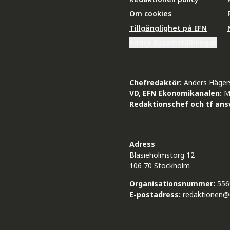
Om cookies
Tillgänglighet på EFN
Ändra datainställningar
Chefredaktör:
Anders Häger
VD, EFN Ekonomikanalen:
M
Redaktionschef och tf ansv
Adress
Blasieholmstorg 12
106 70 Stockholm
Organisationsnummer:
556
E-postadress:
redaktionen@