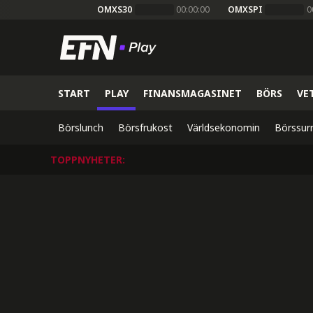
OMXS30
00:00:00
OMXSPI
0
START
PLAY
FINANSMAGASINET
BÖRS
VE
Börslunch
Börsfrukost
Världsekonomin
Börssur
TOPPNYHETER
: