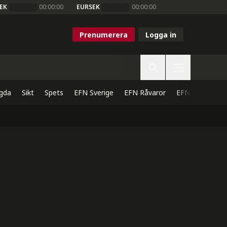
EK
00:00:00
EURSEK
00:00:00
Prenumerera
Logga in
gda
Sikt
Spets
EFN Sverige
EFN Råvaror
EFN Direkt