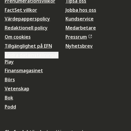
Prenumerationsvillkor
Tipsa oss
FactSet villkor
Jobba hos oss
Värdepapperspolicy
Kundservice
Redaktionell policy
Medarbetare
Om cookies
Pressrum
Tillgänglighet på EFN
Nyhetsbrev
Ändra datainställningar
Play
Finansmagasinet
Börs
Vetenskap
Bok
Podd