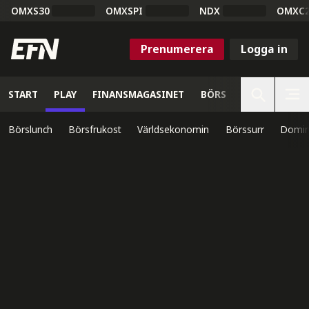
OMXS30
OMXSPI
NDX
OMXC
Prenumerera
Logga in
START
PLAY
FINANSMAGASINET
BÖRS
VETENSKAP
Börslunch
Börsfrukost
Världsekonomin
Börssurr
Domin