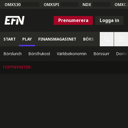
OMXS30
OMXSPI
NDX
OMXC
Prenumerera
Logga in
START
PLAY
FINANSMAGASINET
BÖRS
VETENSKAP
Börslunch
Börsfrukost
Världsekonomin
Börssurr
Domin
TOPPNYHETER
: