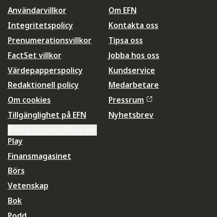
Användarvillkor
Om EFN
Integritetspolicy
Kontakta oss
Prenumerationsvillkor
Tipsa oss
FactSet villkor
Jobba hos oss
Värdepapperspolicy
Kundservice
Redaktionell policy
Medarbetare
Om cookies
Pressrum
Tillgänglighet på EFN
Nyhetsbrev
Ändra datainställningar
Play
Finansmagasinet
Börs
Vetenskap
Bok
Podd