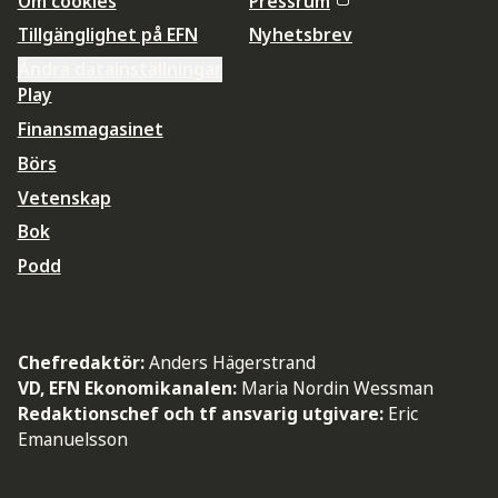
Om cookies
Pressrum
Tillgänglighet på EFN
Nyhetsbrev
Ändra datainställningar
Play
Finansmagasinet
Börs
Vetenskap
Bok
Podd
Chefredaktör:
Anders Hägerstrand
VD, EFN Ekonomikanalen:
Maria Nordin Wessman
Redaktionschef och tf ansvarig utgivare:
Eric
Emanuelsson