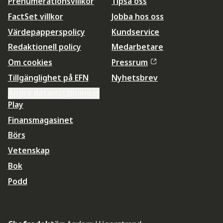
Prenumerationsvillkor
Tipsa oss
FactSet villkor
Jobba hos oss
Värdepapperspolicy
Kundservice
Redaktionell policy
Medarbetare
Om cookies
Pressrum
Tillgänglighet på EFN
Nyhetsbrev
Ändra datainställningar
Play
Finansmagasinet
Börs
Vetenskap
Bok
Podd