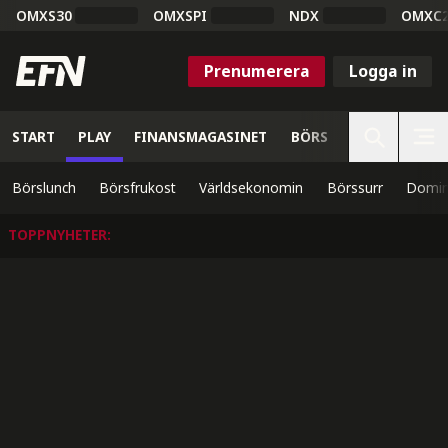
OMXS30
OMXSPI
NDX
OMXC
Prenumerera
Logga in
START
PLAY
FINANSMAGASINET
BÖRS
VETENSKAP
Börslunch
Börsfrukost
Världsekonomin
Börssurr
Domin
TOPPNYHETER
: