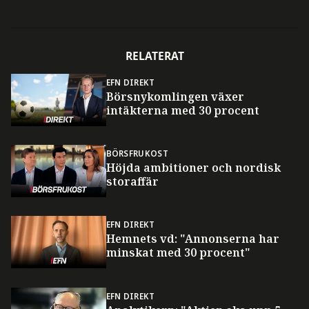
RELATERAT
EFN DIREKT
Börsnykomlingen växer
intäkterna med 30 procent
BÖRSFRUKOST
Höjda ambitioner och nordisk
storaffär
EFN DIREKT
Hemnets vd: "Annonserna har
minskat med 30 procent"
EFN DIREKT