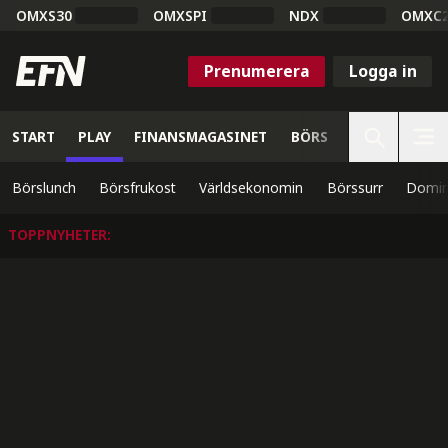
OMXS30
OMXSPI
NDX
OMXC
Prenumerera
Logga in
START
PLAY
FINANSMAGASINET
BÖRS
VETENSKAP
Börslunch
Börsfrukost
Världsekonomin
Börssurr
Domin
TOPPNYHETER
: