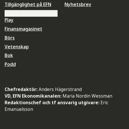
Tillgänglighet på EFN
Nyhetsbrev
Ändra datainställningar
Play
Finansmagasinet
Börs
Vetenskap
Bok
Podd
Chefredaktör:
Anders Hägerstrand
VD, EFN Ekonomikanalen:
Maria Nordin Wessman
Redaktionschef och tf ansvarig utgivare:
Eric
Emanuelsson