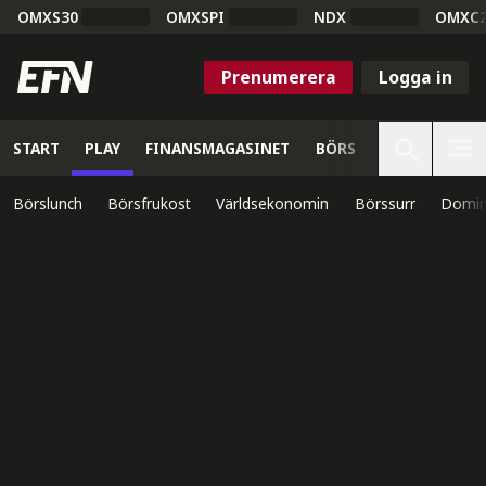
OMXS30
OMXSPI
NDX
OMXC
Prenumerera
Logga in
START
PLAY
FINANSMAGASINET
BÖRS
VETENSKAP
Börslunch
Börsfrukost
Världsekonomin
Börssurr
Domin