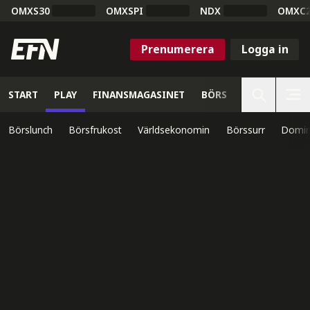
OMXS30
OMXSPI
NDX
OMXC
Prenumerera
Logga in
START
PLAY
FINANSMAGASINET
BÖRS
VETENSKAP
Börslunch
Börsfrukost
Världsekonomin
Börssurr
Domin