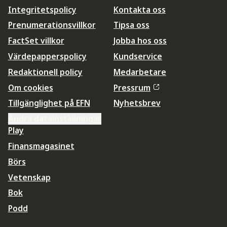
Integritetspolicy
Kontakta oss
Prenumerationsvillkor
Tipsa oss
FactSet villkor
Jobba hos oss
Värdepapperspolicy
Kundservice
Redaktionell policy
Medarbetare
Om cookies
Pressrum
Tillgänglighet på EFN
Nyhetsbrev
Ändra datainställningar
Play
Finansmagasinet
Börs
Vetenskap
Bok
Podd