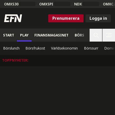
OMXS30
OMXSPI
NDX
OMXC
Prenumerera
Logga in
START
PLAY
FINANSMAGASINET
BÖRS
VETENSKAP
Börslunch
Börsfrukost
Världsekonomin
Börssurr
Domin
TOPPNYHETER
: