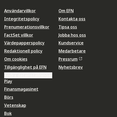
Användarvillkor
Om EFN
Integritetspolicy
Kontakta oss
Prenumerationsvillkor
Tipsa oss
FactSet villkor
Jobba hos oss
Värdepapperspolicy
Kundservice
Redaktionell policy
Medarbetare
Om cookies
Pressrum
Tillgänglighet på EFN
Nyhetsbrev
Ändra datainställningar
Play
Finansmagasinet
Börs
Vetenskap
Bok